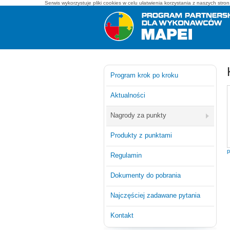
Serwis wykorzystuje pliki cookies w celu ułatwienia korzystania z naszych str
Mapei - program partnerski dla wykonawców
Program krok po kroku
Aktualności
Nagrody za punkty
Produkty z punktami
p
Regulamin
Dokumenty do pobrania
Najczęściej zadawane pytania
Kontakt