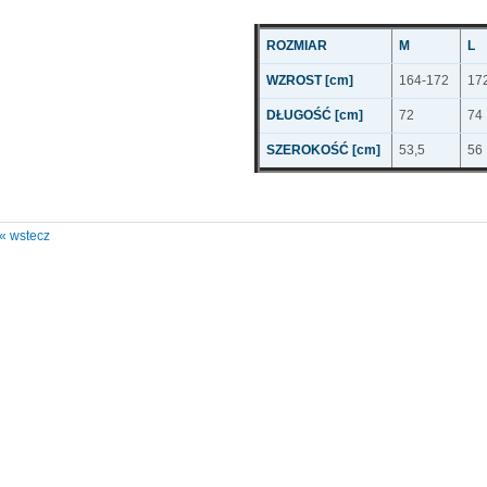
ROZMIAR
M
L
WZROST [cm]
164-172
17
DŁUGOŚĆ [cm]
72
74
SZEROKOŚĆ [cm]
53,5
56
« wstecz