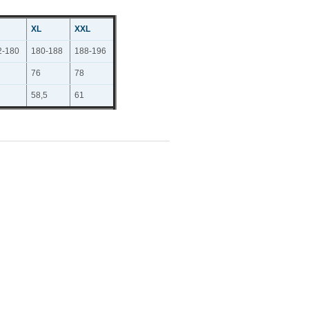
XL
XXL
2-180
180-188
188-196
76
78
58,5
61