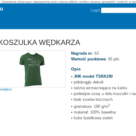
on. Ustawienia dotyczące zapisywania przez stronę plików cookies możesz sprawdzić i zmienić w o
Login
KOSZULKA WĘDKARZA
Nagroda nr
: 63
Wartość punktowa
: 85 pkt.
Opis
•
JHK model TSRA190
• półokrągły dekolt
• taśma wzmacniająca na karku
owiększ
• podwójne szwy u dołu koszulki i 
• brak szwów bocznych
2
• gramatura: 190 g/m
• materiał: 100% bawełna
• kolor butelkowa zieleń