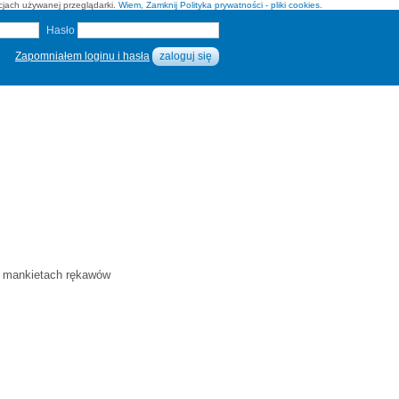
pcjach używanej przeglądarki.
Wiem, Zamknij
Polityka prywatności - pliki cookies.
Hasło
Zapomniałem loginu i hasła
na mankietach rękawów