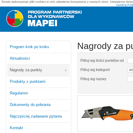
Serwis wykorzystuje pliki cookies w celu ułatwienia korzystania z naszych stron. Ustawienia do
Zamknij
Poli
Mapei - program partnerski dla wykonawców
Nagrody za p
Program krok po kroku
Aktualności
Filtruj wg ilości punktów od
Nagrody za punkty
Filtruj wg kategorii
Filtruj wg nazwy
Produkty z punktami
Regulamin
Dokumenty do pobrania
Najczęściej zadawane pytania
Kontakt