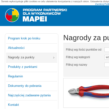
Serwis wykorzystuje pliki cookies w celu ułatwienia korzystania z naszych stron. Ustawienia do
Zamknij
Poli
Mapei - program partnerski dla wykonawców
Nagrody za p
Program krok po kroku
Aktualności
Filtruj wg ilości punktów od
Nagrody za punkty
Filtruj wg kategorii
Filtruj wg nazwy
Produkty z punktami
Regulamin
Dokumenty do pobrania
Najczęściej zadawane pytania
Kontakt