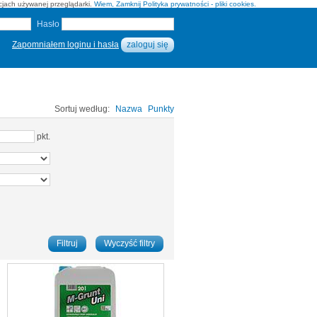
pcjach używanej przeglądarki.
Wiem, Zamknij
Polityka prywatności - pliki cookies.
Hasło
Zapomniałem loginu i hasła
Sortuj według:
Nazwa
Punkty
pkt.
Filtruj
Wyczyść filtry