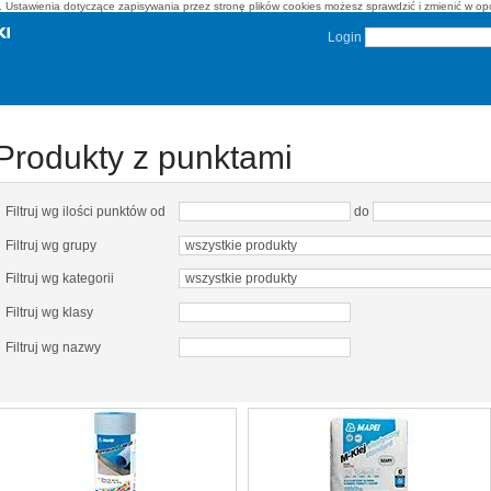
on. Ustawienia dotyczące zapisywania przez stronę plików cookies możesz sprawdzić i zmienić w o
Login
Produkty z punktami
Filtruj wg ilości punktów od
do
Filtruj wg grupy
Filtruj wg kategorii
Filtruj wg klasy
Filtruj wg nazwy