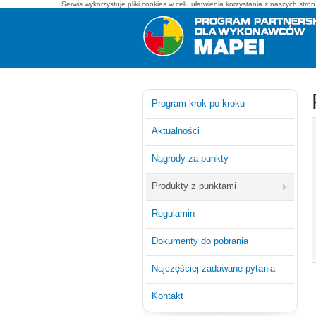
Serwis wykorzystuje pliki cookies w celu ułatwienia korzystania z naszych str
Mapei - program partnerski dla wykonawców
Program krok po kroku
Aktualności
Nagrody za punkty
Produkty z punktami
Regulamin
Dokumenty do pobrania
Najczęściej zadawane pytania
Kontakt