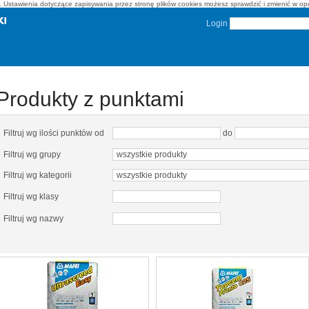
on. Ustawienia dotyczące zapisywania przez stronę plików cookies możesz sprawdzić i zmienić w o
Login
Produkty z punktami
Filtruj wg ilości punktów od
do
Filtruj wg grupy
Filtruj wg kategorii
Filtruj wg klasy
Filtruj wg nazwy