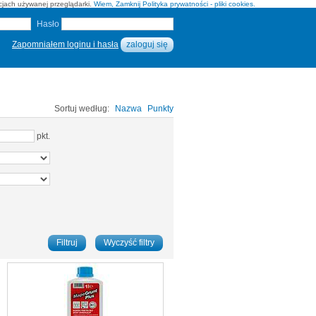
pcjach używanej przeglądarki.
Wiem, Zamknij
Polityka prywatności - pliki cookies.
Hasło
Zapomniałem loginu i hasła
Sortuj według:
Nazwa
Punkty
pkt.
Filtruj
Wyczyść filtry