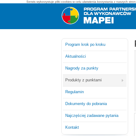
Serwis wykorzystuje pliki cookies w celu ułatwienia korzystania z naszych str
Mapei - program partnerski dla wykonawców
Program krok po kroku
Aktualności
Nagrody za punkty
Produkty z punktami
Regulamin
Dokumenty do pobrania
Najczęściej zadawane pytania
Kontakt